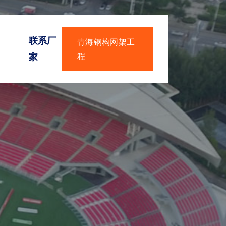
联系厂
青海钢构网架工
家
程